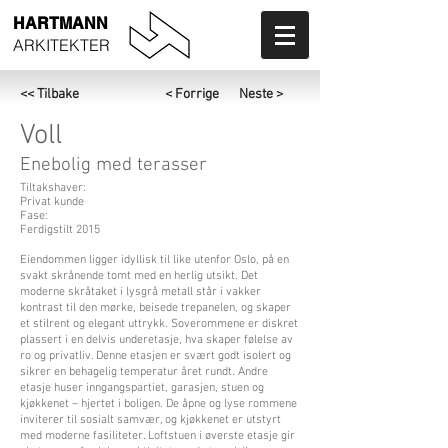
HARTMANN
ARKITEKTER
<< Tilbake
< Forrige
Neste >
Voll
Enebolig med terasser
Tiltakshaver:
Privat kunde
Fase:
Ferdigstilt 2015
Eiendommen ligger idyllisk til like utenfor Oslo, på en
svakt skrånende tomt med en herlig utsikt. Det
moderne skråtaket i lysgrå metall står i vakker
kontrast til den mørke, beisede trepanelen, og skaper
et stilrent og elegant uttrykk. Soverommene er diskret
plassert i en delvis underetasje, hva skaper følelse av
ro og privatliv. Denne etasjen er svært godt isolert og
sikrer en behagelig temperatur året rundt. Andre
etasje huser inngangspartiet, garasjen, stuen og
kjøkkenet – hjertet i boligen. De åpne og lyse rommene
inviterer til sosialt samvær, og kjøkkenet er utstyrt
med moderne fasiliteter. Loftstuen i øverste etasje gir