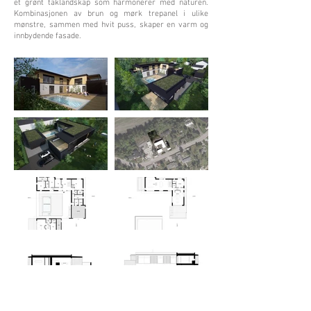
et grønt taklandskap som harmonerer med naturen.
Kombinasjonen av brun og mørk trepanel i ulike
mønstre, sammen med hvit puss, skaper en varm og
innbydende fasade.