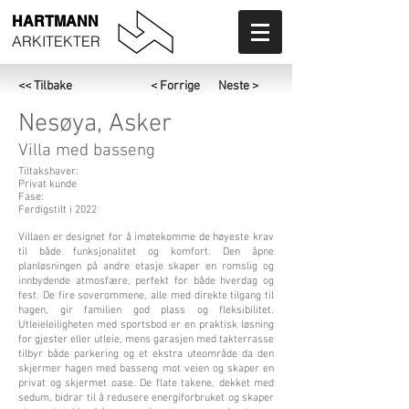
HARTMANN
ARKITEKTER
<< Tilbake
< Forrige
Neste >
Nesøya, Asker
Villa med basseng
Tiltakshaver:
Privat kunde
Fase:
Ferdigstilt i 2022
Villaen er designet for å imøtekomme de høyeste krav
til både funksjonalitet og komfort. Den åpne
planløsningen på andre etasje skaper en romslig og
innbydende atmosfære, perfekt for både hverdag og
fest. De fire soverommene, alle med direkte tilgang til
hagen, gir familien god plass og fleksibilitet.
Utleieleiligheten med sportsbod er en praktisk løsning
for gjester eller utleie, mens garasjen med takterrasse
tilbyr både parkering og et ekstra uteområde da den
skjermer hagen med basseng mot veien og skaper en
privat og skjermet oase. De flate takene, dekket med
sedum, bidrar til å redusere energiforbruket og skaper