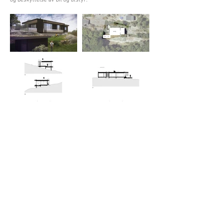
og beskyttelse av bil og utstyr.
© Copyright Hartmann Arkitekter AS
Org. nr.: 987 593 091 Tel.: 66 90 00 69
e-post: post@hartark.no