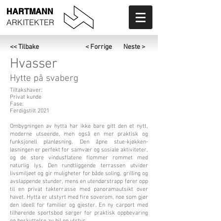
HARTMANN
ARKITEKTER
<< Tilbake
< Forrige
Neste >
Hvasser
Hytte på svaberg
Tiltakshaver:
Privat kunde
Fase:
Ferdigstilt 2021
Ombygningen av hytta har ikke bare gitt den et nytt,
moderne utseende, men også en mer praktisk og
funksjonell planløsning. Den åpne stue-kjøkken-
løsningen er perfekt for samvær og sosiale aktiviteter,
og de store vindusflatene flommer rommet med
naturlig lys. Den rundtliggende terrassen utvider
livsmiljøet og gir muligheter for både soling, grilling og
avslappende stunder, mens en utendørstrapp fører opp
til en privat takterrasse med panoramautsikt over
havet. Hytta er utstyrt med fire soverom, noe som gjør
den ideell for familier og gjester. En ny carport med
tilhørende sportsbod sørger for praktisk oppbevaring