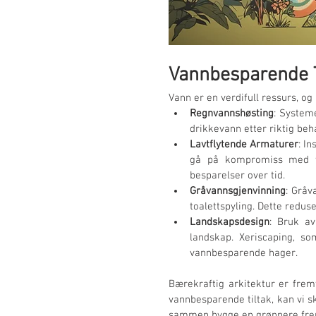
Vannbesparende T
Vann er en verdifull ressurs, og
Regnvannshøsting
: System
drikkevann etter riktig be
Lavtflytende Armaturer
: I
gå på kompromiss med fun
besparelser over tid.
Gråvannsgjenvinning
: Gråv
toalettspyling. Dette redu
Landskapsdesign
: Bruk av
landskap. Xeriscaping, s
vannbesparende hager.
Bærekraftig arkitektur er frem
vannbesparende tiltak, kan vi 
sammen bygge en grønnere fre