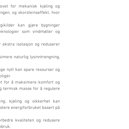
ovet for mekanisk kjøling og 
gen, og skorsteinseffekt, hvor 
gikilder kan gjøre bygninger 
eknologier som vindmøller og 
ekstra isolasjon og reduserer 
imere naturlig lysinntrengning, 
ge nytt kan spare ressurser og 
oliger.
et for å maksimere komfort og 
og termisk masse for å regulere 
ng, kjøling og sikkerhet kan 
tere energiforbruket basert på 
rbedre kvaliteten og redusere 
nbruk.