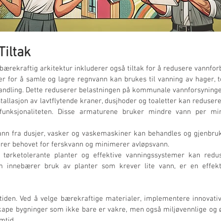
iltak
 bærekraftig arkitektur inkluderer også tiltak for å redusere vannfor
er for å samle og lagre regnvann kan brukes til vanning av hager, t
handling. Dette reduserer belastningen på kommunale vannforsyning
nstallasjon av lavtflytende kraner, dusjhoder og toaletter kan reduser
ksjonaliteten. Disse armaturene bruker mindre vann per minut
ann fra dusjer, vasker og vaskemaskiner kan behandles og gjenbrukes
serer behovet for ferskvann og minimerer avløpsvann.
 tørketolerante planter og effektive vanningssystemer kan redu
om innebærer bruk av planter som krever lite vann, er en effekt
tiden. Ved å velge bærekraftige materialer, implementere innovativ
skape bygninger som ikke bare er vakre, men også miljøvennlige og 
mtid.