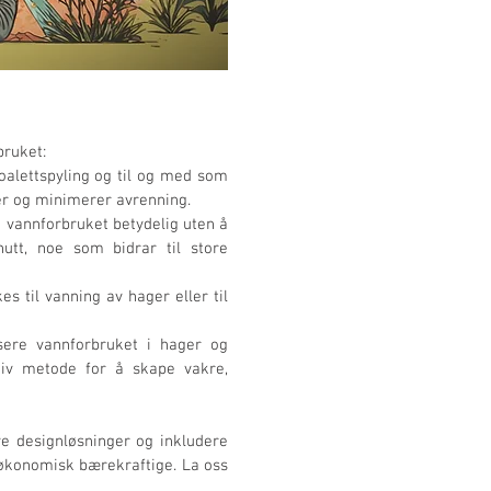
bruket:
oalettspyling og til og med som 
er og minimerer avrenning.
e vannforbruket betydelig uten å 
t, noe som bidrar til store 
 til vanning av hager eller til 
sere vannforbruket i hager og 
iv metode for å skape vakre, 
e designløsninger og inkludere 
økonomisk bærekraftige. La oss 