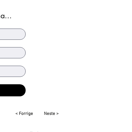
a...
< Forrige
Neste >