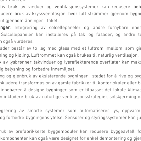
om vinteren.
ktiv bruk av vinduer og ventilasjonssystemer kan redusere beh
udere bruk av kryssventilasjon, hvor luft strømmer gjennom bygnin
 ut gjennom åpninger i taket.
inger
: Integrering av solcellepaneler og andre fornybare ener
 Solcellepaneler kan installeres på tak og fasader, og andre t
 også vurderes.
sader består av to lag med glass med et luftrom imellom, som gir 
ing og kjøling. Luftrommet kan også brukes til naturlig ventilasjon.
k av lysbrønner, takvinduer og lysreflekterende overflater kan maks
ig belysning og forbedre innemiljøet.
ng og gjenbruk av eksisterende bygninger i stedet for å rive og byg
inkludere transformasjon av gamle fabrikker til kontorlokaler eller b
e innebærer å designe bygninger som er tilpasset det lokale klima
an inkludere bruk av naturlige ventilasjonsstrategier, solskjerming 
tegrering av smarte systemer som automatiserer lys, oppvarmi
og forbedre bygningens ytelse. Sensorer og styringssystemer kan jus
ruk av prefabrikkerte byggemoduler kan redusere byggeavfall, fo
e komponenter kan også være designet for enkel demontering og gje