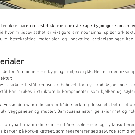
dler ikke bare om estetikk, men om å skape bygninger som er ener
tid hvor miljøbevissthet er viktigere enn noensinne, spiller arkitekt
uke bærekraftige materialer og innovative designløsninger kan 
erialer
ende for å minimere en bygnings miljøavtrykk. Her er noen eksemp
ektur:
av resirkulert stål reduserer behovet for ny produksjon, noe so
t stål kan brukes i strukturelle komponenter som bjelker og søyle
t voksende materiale som er både sterkt og fleksibelt. Det er et utme
gulv, veggpaneler og møbler. Bambusens naturlige skjønnhet og holdb
g, fornybart materiale som er både isolerende og lydabsorberend
a barken på kork-eiketreet, som regenererer seg selv, noe som gjør de