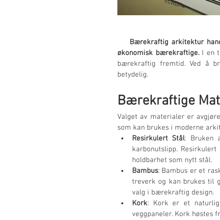
 Bærekraftig arkitektur han
økonomisk bærekraftige.
 I en 
bærekraftig fremtid. Ved å br
betydelig.
Bærekraftige Mat
Valget av materialer er avgjør
som kan brukes i moderne arkit
Resirkulert Stål
: Bruken 
karbonutslipp. Resirkuler
holdbarhet som nytt stål.
Bambus
: Bambus er et rask
treverk og kan brukes til 
valg i bærekraftig design.
Kork
: Kork er et naturli
veggpaneler. Kork høstes fr