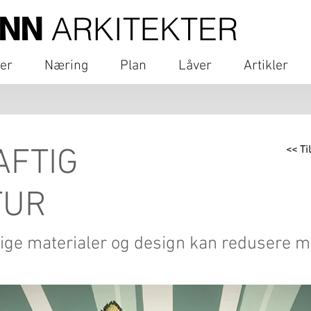
ARKITEKTER
ANN
ger
Næring
Plan
Låver
Artikler
FTIG
<< Ti
TUR
ge materialer og design kan redusere mi