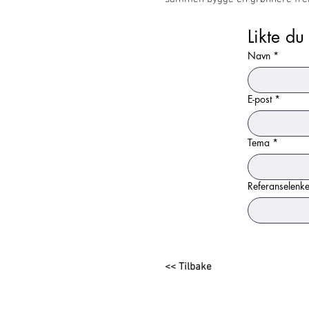
Likte du
Navn
*
E-post
*
Tema
*
Referanselenk
<< Tilbake