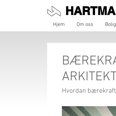
HARTM
Hjem
Om oss
Boli
BÆREKRA
ARKITEK
Hvordan bærekrafti