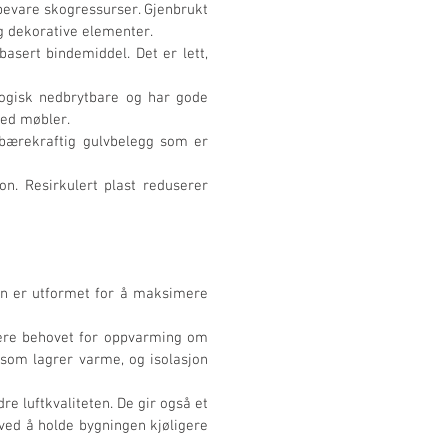
bevare skogressurser. Gjenbrukt 
og dekorative elementer.
sert bindemiddel. Det er lett, 
logisk nedbrytbare og har gode 
med møbler.
 bærekraftig gulvbelegg som er 
on. Resirkulert plast reduserer 
n er utformet for å maksimere 
sere behovet for oppvarming om 
som lagrer varme, og isolasjon 
e luftkvaliteten. De gir også et 
ved å holde bygningen kjøligere 