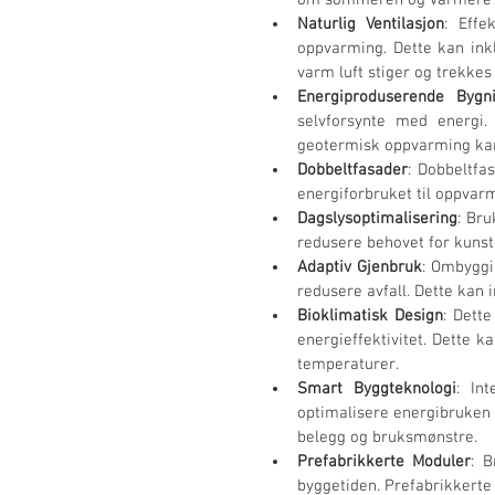
om sommeren og varmere 
Naturlig Ventilasjon
: Effe
oppvarming. Dette kan inkl
varm luft stiger og trekkes
Energiproduserende Bygn
selvforsynte med energi.
geotermisk oppvarming kan
Dobbeltfasader
: Dobbeltfa
energiforbruket til oppvarm
Dagslysoptimalisering
: Bru
redusere behovet for kunst
Adaptiv Gjenbruk
: Ombyggi
redusere avfall. Dette kan 
Bioklimatisk Design
: Dett
energieffektivitet. Dette k
temperaturer.
Smart Byggteknologi
: In
optimalisere energibruken 
belegg og bruksmønstre.
Prefabrikkerte Moduler
: B
byggetiden. Prefabrikkert