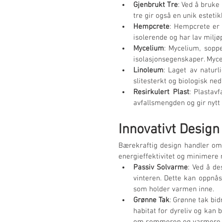
Gjenbrukt Tre
: Ved å bruke
tre gir også en unik esteti
Hempcrete
: Hempcrete er 
isolerende og har lav miljø
Mycelium
: Mycelium, sopp
isolasjonsegenskaper. Myce
Linoleum
: Laget av naturl
slitesterkt og biologisk nedb
Resirkulert Plast
: Plastav
avfallsmengden og gir nytt l
Innovativt Design
Bærekraftig design handler om
energieffektivitet og minimere 
Passiv Solvarme
: Ved å d
vinteren. Dette kan oppnås
som holder varmen inne.
Grønne Tak
: Grønne tak bid
habitat for dyreliv og kan 